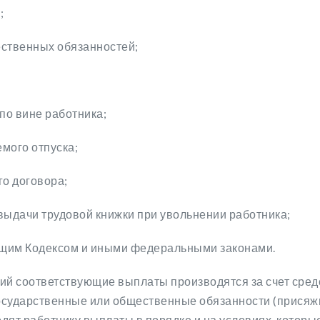
;
ественных обязанностей;
по вине работника;
мого отпуска;
го договора;
 выдачи трудовой книжки при увольнении работника;
оящим Кодексом и иными федеральными законами.
ий соответствующие выплаты производятся за счет средс
государственные или общественные обязанности (присяж
одят работнику выплаты в порядке и на условиях, кото