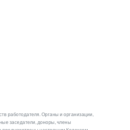
тв работодателя. Органы и организации,
ные заседатели, доноры, члены
рые предусмотрены настоящим Кодексом,