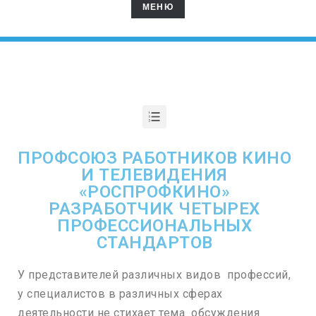
МЕНЮ
МЕНЮ
ПРОФСТАНДАРТ ВТОРОЙ РЕЖИССЕР КИНОПРОИЗВОДСТВА
ПРОФСТАНДАРТ ХУДОЖНИК ПОСТАНОВЩИК КИНОПРОИЗВОДСТВА
ПРОФСТАНДАРТ ПОСТАНОВЩИК ТРЮКОВ
ПРОФСТАНДАРТ ХУДОЖНИК РАСКАДРОВЩИК
ПРОФСОЮЗ РАБОТНИКОВ КИНО
И ТЕЛЕВИДЕНИЯ
«РОСПРОФКИНО»
РАЗРАБОТЧИК ЧЕТЫРЕХ
ПРОФЕССИОНАЛЬНЫХ
СТАНДАРТОВ
У представителей различных видов профессий,
у специалистов в различных сферах
деятельности не стихает тема обсуждения