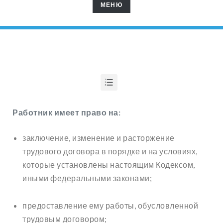
МЕНЮ
МЕНЮ
ЗАПРЕЩЕНИЕ ДИСКРИМИНАЦИИ В СФЕРЕ ТРУДА
ЗАПРЕЩЕНИЕ ПРИНУДИТЕЛЬНОГО ТРУДА
УЧАСТИЕ РАБОТНИКОВ В УПРАВЛЕНИИ ОРГАНИЗАЦИИ
ЧТО НУЖНО ЗНАТЬ О ТРУДОВОМ ДОГОВОРЕ
Работник имеет право на:
заключение, изменение и расторжение
трудового договора в порядке и на условиях,
которые установлены настоящим Кодексом,
иными федеральными законами;
предоставление ему работы, обусловленной
трудовым договором;