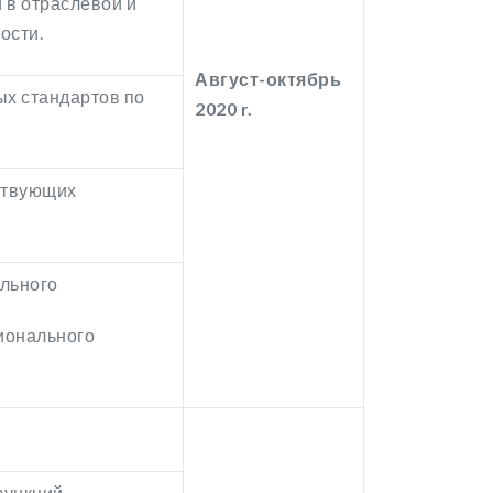
 в отраслевой и
ости.
Август-октябрь
х стандартов по
2020 r.
йствующих
ального
ионального
функций,