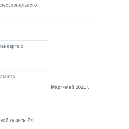
офессионального
тандарта с
ального
Март-май 2021
r.
ьной защиты РФ.