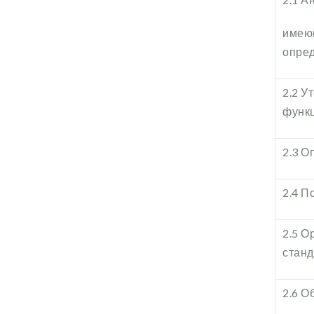
имеющ
опред
2.2 У
функц
2.3 О
2.4 П
2.5 О
станд
2.6 О