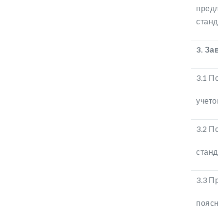
предл
станд
3. З
3.1 П
учет
3.2 П
станд
3.3 П
поясн