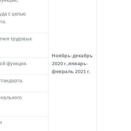
уда с целью
ти.
ечня трудовых
Ноябрь-декабрь
ой функции.
2020
r
.,январь-
февраль 2021 г.
стандарта.
онального
и