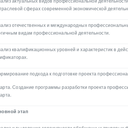
нализ актуальных видов профессиональной деятельности
раслевой сферах современной экономической деятельн
нализ отечественных и международных профессиональны
гичным видам профессиональной деятельности.
нализ квалификационных уровней и характеристик в де
ификаторах.
ормирование подхода к подготовке проекта профессион
арта. Создание программы разработки проекта професс
арта.
новной этап
нализ и выделение совокупности обобщенных трудовых 