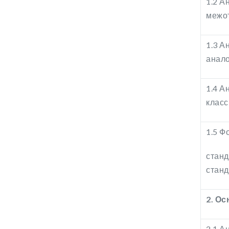
1.2 А
межот
1.3 А
анало
1.4 А
класс
1.5 Ф
станд
станд
2.
Ос
2.1 А