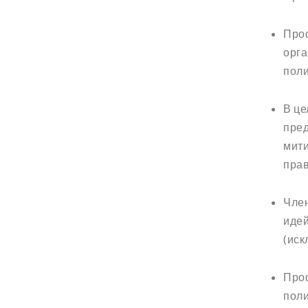
Проф
орга
поли
В це
пред
мити
прав
Член
идей
(иск
Проф
поли