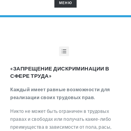
МЕНЮ
МЕНЮ
ЗАПРЕЩЕНИЕ ДИСКРИМИНАЦИИ В СФЕРЕ ТРУДА
ЗАПРЕЩЕНИЕ ПРИНУДИТЕЛЬНОГО ТРУДА
УЧАСТИЕ РАБОТНИКОВ В УПРАВЛЕНИИ ОРГАНИЗАЦИИ
ЧТО НУЖНО ЗНАТЬ О ТРУДОВОМ ДОГОВОРЕ
«ЗАПРЕЩЕНИЕ ДИСКРИМИНАЦИИ В
СФЕРЕ ТРУДА»
Каждый имеет равные возможности для
реализации своих трудовых прав.
Никто не может быть ограничен в трудовых
правах и свободах или получать какие-либо
преимущества в зависимости от пола, расы,